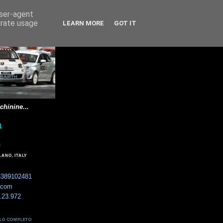
user-agent
erate usage
LEARN MORE
GOT IT
chinine...
1
F
LANO, ITALY
 3389102481
.com
8.23.972
FILO COMPLETO