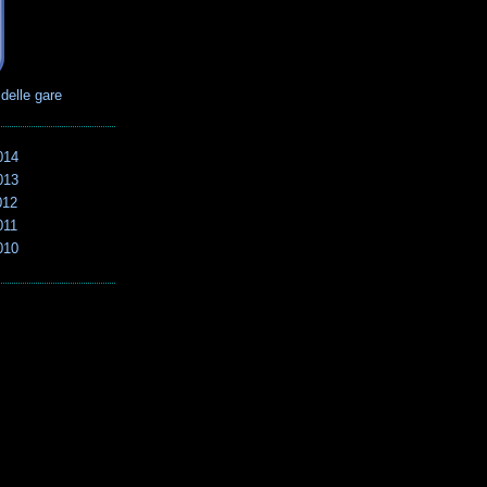
 delle gare
014
013
012
011
010