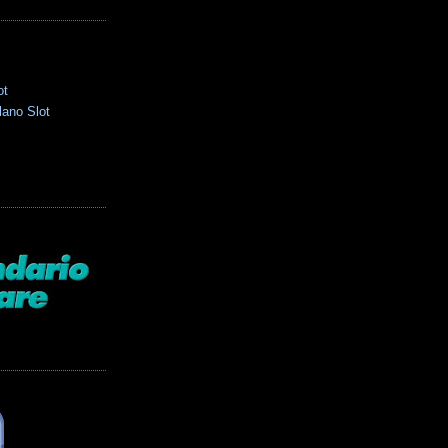
ot
lano Slot