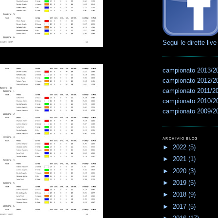
Segui le dirette live
campionato 2013/2
campionato 2012/2
campionato 2011/2
campionato 2010/2
campionato 2009/2
ARCHIVIO BLOG
►
2022
(5)
►
2021
(1)
►
2020
(3)
►
2019
(5)
►
2018
(9)
►
2017
(5)