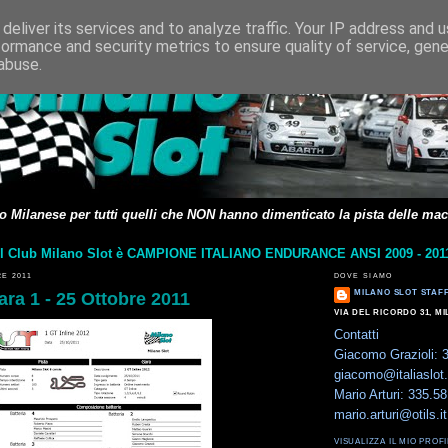
deliver its services and to analyze traffic. Your IP address and 
formance and security metrics to ensure quality of service, gen
abuse.
rovo Milanese per tutti quelli che NON hanno dimenticato la pista delle mac
Il Club Milano Slot è CAMPIONE ITALIANO ENDURANCE ANSI 2009 - 201
E 2011
DOVE SIAMO
MILANO SLOT STAF
gara 1 - 25 Ottobre 2011
VIA DEL RICORDO 31, MI
Contatti
Giacomo Grazioli:
giacomo@italiaslot
Mario Arturi: 335.5
mario.arturi@otils.it
VISUALIZZA IL MIO PRO