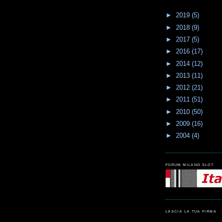
►
2019
(5)
►
2018
(9)
►
2017
(5)
►
2016
(17)
►
2014
(12)
►
2013
(11)
►
2012
(21)
►
2011
(51)
►
2010
(50)
►
2009
(16)
►
2004
(4)
FORUM MILANO SLOT
LASCIA LA TUA FIRMA