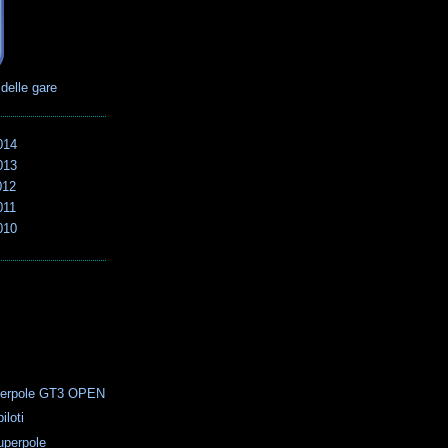
 delle gare
014
013
012
011
010
perpole GT3 OPEN
iloti
perpole