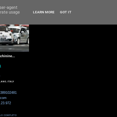
user-agent
erate usage
LEARN MORE
GOT IT
chinine...
1
F
LANO, ITALY
 3389102481
.com
8.23.972
FILO COMPLETO