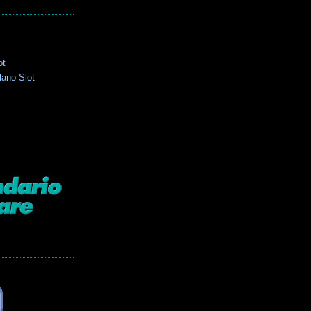
ot
lano Slot