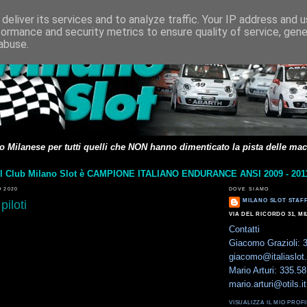
deliver its services and to analyze traffic. Your IP address and 
formance and security metrics to ensure quality of service, gen
abuse.
rovo Milanese per tutti quelli che NON hanno dimenticato la pista delle mac
Il Club Milano Slot è CAMPIONE ITALIANO ENDURANCE ANSI 2009 - 201
 2020
DOVE SIAMO
MILANO SLOT STAF
piloti
VIA DEL RICORDO 31, MI
Contatti
Giacomo Grazioli:
giacomo@italiaslot
Mario Arturi: 335.5
mario.arturi@otils.it
VISUALIZZA IL MIO PRO