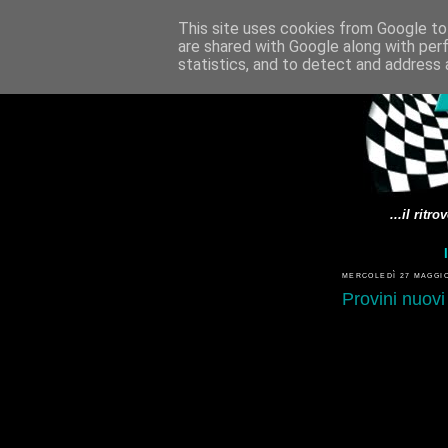
This site uses cookies from Google to 
are shared with Google along with per
statistics, and to detect and address 
...il rit
MERCOLEDÌ 27 MAGGIO
Provini nuovi 